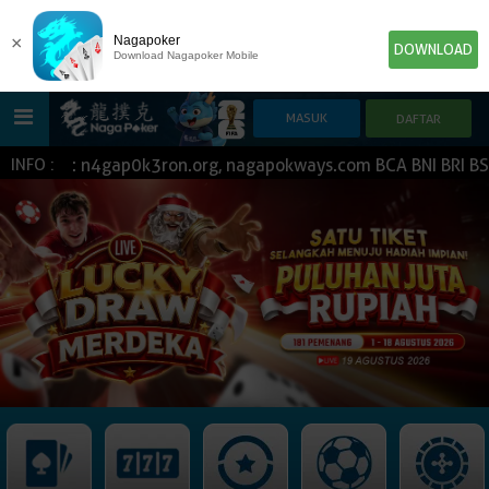
×
Nagapoker
DOWNLOAD
Download Nagapoker Mobile
KAMI : n4gap0k3ron.org, nagapokways.com BCA BNI BRI BSI
INFO :
HOME
POKER
SLOT GAME
IDN E-LOTTERY
NEW
NEW
SPORTBOOK
LIVE CASINO
IDNLIVE
NEW
TOGEL
ESPORTS
ARCADE
NEW
NEW
NEW
IDNTRADE
TEMBAK IKAN
IDNRAFFLE