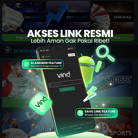
Play Now
Play Now
Play Now
NEW
SPORTBOOK