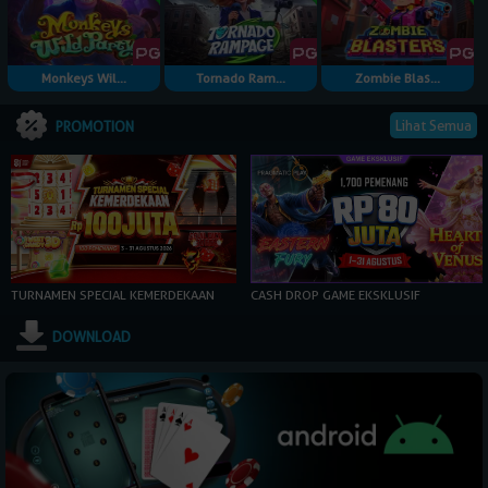
Monkeys Wil...
Tornado Ram...
Zombie Blas...
Lihat Semua
PROMOTION
TURNAMEN SPECIAL KEMERDEKAAN
CASH DROP GAME EKSKLUSIF
DOWNLOAD