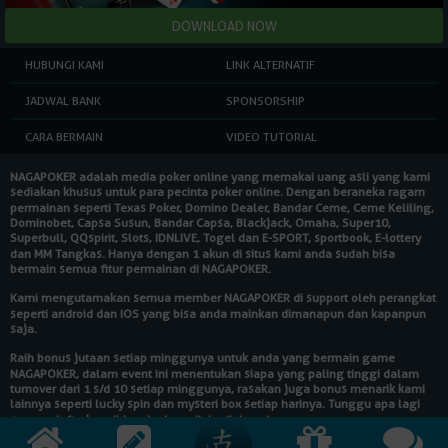
HUBUNGI KAMI
LINK ALTERNATIF
JADWAL BANK
SPONSORSHIP
CARA BERMAIN
VIDEO TUTORIAL
NAGAPOKER
adalah media poker online yang memakai uang asli yang kami
sediakan khusus untuk para pecinta poker online. Dengan beraneka ragam
permainan seperti Texas Poker, Domino Dealer, Bandar Ceme, Ceme Keliling,
Dominobet, Capsa Susun, Bandar Capsa, Blackjack, Omaha, Super10,
Superbull, QQspirit, Slots, IDNLIVE, Togel dan E-SPORT, sportbook, E-lottery
dan MM Tangkas. Hanya dengan 1 akun di situs kami anda sudah bisa
bermain semua fitur permainan di
NAGAPOKER
.
Kami mengutamakan semua member
NAGAPOKER
di support oleh perangkat
seperti android dan IOS yang bisa anda mainkan dimanapun dan kapanpun
saja.
Raih bonus jutaan setiap minggunya untuk anda yang bermain game
NAGAPOKER
, dalam event ini menentukan siapa yang paling tinggi dalam
turnover dari 1 s/d 10 setiap minggunya, rasakan juga bonus menarik kami
lainnya seperti lucky spin dan mysteri box setiap harinya. Tunggu apa lagi
segera daftarkan diri anda dan raih hadiahnya!