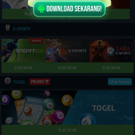
E-SPORTS
Lihat Semua
PROMO
TOGEL