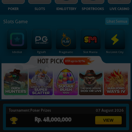
NEW
POKER
SLOTS
IDNLOTTERY
SPORTBOOKS
LIVE CASINO
TANGKAS
RTP
Slots Game
Lihat Semua
DEPOSIT
WITHDRAW
Idnslot
Pgsoft
Pragmatic
Slot Mania
No Limit City
PROMOSI
HOT PICK
RTP up to 97%
DOWNLOAD
REFERRAL
JACKPOT
Tournament Poker Prizes
07 August 2026
VIP MEMBER
Rp. 48,000,000
HUBUNGI KAMI