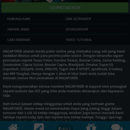
HUBUNGI KAMI
LINK ALTERNATIF
JADWAL BANK
SPONSORSHIP
CARA BERMAIN
VIDEO TUTORIAL
NAGAPOKER
adalah media poker online yang memakai uang asli yang kami
sediakan khusus untuk para pecinta poker online. Dengan beraneka ragam
permainan seperti Texas Poker, Domino Dealer, Bandar Ceme, Ceme Keliling,
Dominobet, Capsa Susun, Bandar Capsa, Blackjack, Omaha, Super10,
Superbull, QQspirit, Slots, IDNLIVE, Togel dan E-SPORT, sportbook, E-lottery
dan MM Tangkas. Hanya dengan 1 akun di situs kami anda sudah bisa
bermain semua fitur permainan di
NAGAPOKER
.
Kami mengutamakan semua member
NAGAPOKER
di support oleh perangkat
seperti android dan IOS yang bisa anda mainkan dimanapun dan kapanpun
saja.
Raih bonus jutaan setiap minggunya untuk anda yang bermain game
NAGAPOKER
, dalam event ini menentukan siapa yang paling tinggi dalam
turnover dari 1 s/d 10 setiap minggunya, rasakan juga bonus menarik kami
lainnya seperti lucky spin dan mysteri box setiap harinya. Tunggu apa lagi
segera daftarkan diri anda dan raih hadiahnya!