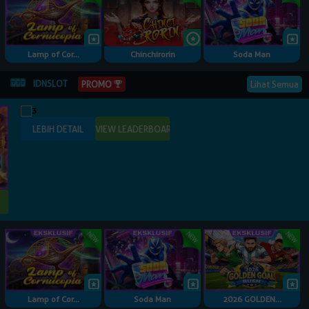
Lamp of Cor...
Chinchirorin
Soda Man
IDNSLOT
Lihat Semua
PROMO
Lamp of Cor...
Soda Man
2026 GOLDEN...