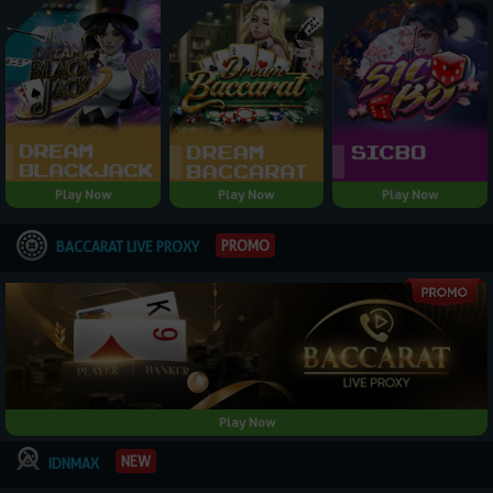
Play Now
Play Now
Play Now
PROMO
BACCARAT LIVE PROXY
Play Now
NEW
IDNMAX