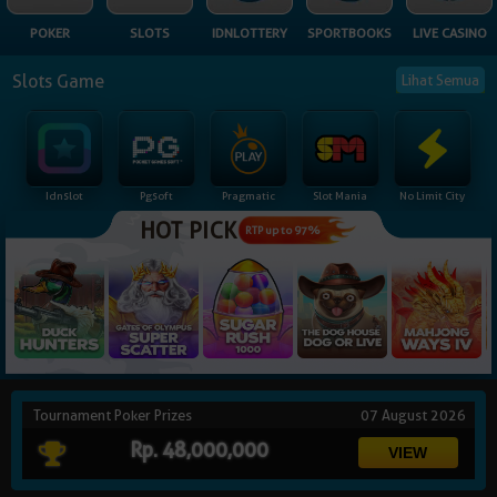
NEW
POKER
SLOTS
IDNLOTTERY
SPORTBOOKS
LIVE CASINO
TANGKAS
RTP
Slots Game
Lihat Semua
DEPOSIT
WITHDRAW
Idnslot
Pgsoft
Pragmatic
Slot Mania
No Limit City
PROMOSI
HOT PICK
RTP up to 97%
DOWNLOAD
REFERRAL
JACKPOT
Tournament Poker Prizes
07 August 2026
VIP MEMBER
Rp. 48,000,000
HUBUNGI KAMI